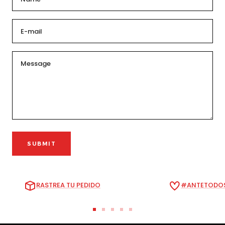
E-mail
Message
SUBMIT
RASTREA TU PEDIDO
#ANTETODOS
Ir
Ir
Ir
Ir
Ir