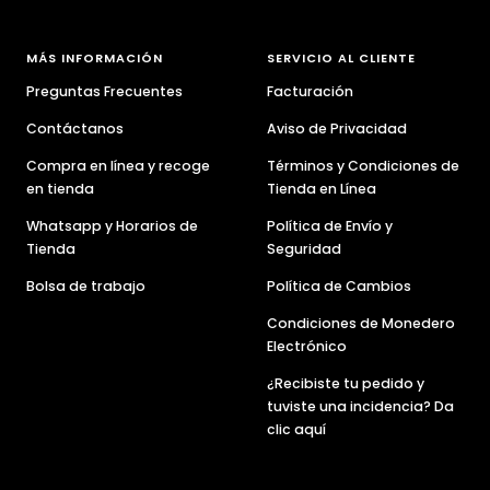
a
a
a
a
a
la
la
la
la
la
diapositiva
diapositiva
diapositiva
diapositiva
diapositiva
MÁS INFORMACIÓN
SERVICIO AL CLIENTE
1
2
3
4
5
Preguntas Frecuentes
Facturación
Contáctanos
Aviso de Privacidad
Compra en línea y recoge
Términos y Condiciones de
en tienda
Tienda en Línea
Whatsapp y Horarios de
Política de Envío y
Tienda
Seguridad
Bolsa de trabajo
Política de Cambios
Condiciones de Monedero
Electrónico
¿Recibiste tu pedido y
tuviste una incidencia? Da
clic aquí