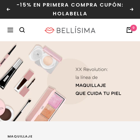
Saltar
-15% EN PRIMERA COMPRA CUPÓN:
al
Anterior
Sig
HOLABELLA
contenido
Bellisima
0
Navegación
MAQUILLAJE