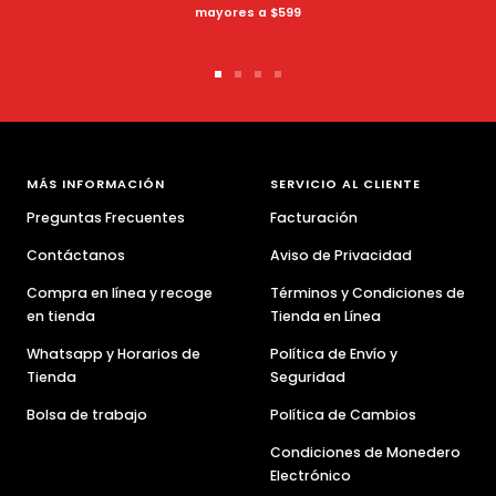
mayores a $599
Ir
Ir
Ir
Ir
a
a
a
a
la
la
la
la
diapositiva
diapositiva
diapositiva
diapositiva
1
2
3
4
MÁS INFORMACIÓN
SERVICIO AL CLIENTE
Preguntas Frecuentes
Facturación
Contáctanos
Aviso de Privacidad
Compra en línea y recoge
Términos y Condiciones de
en tienda
Tienda en Línea
Whatsapp y Horarios de
Política de Envío y
Tienda
Seguridad
Bolsa de trabajo
Política de Cambios
Condiciones de Monedero
Electrónico