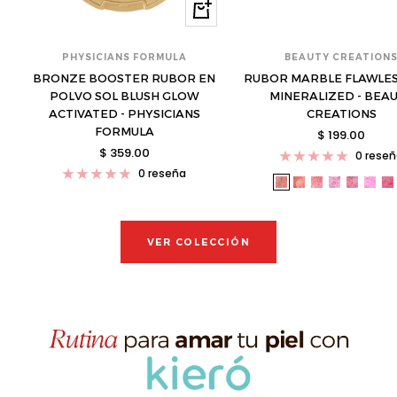
Comprar
PHYSICIANS FORMULA
BEAUTY CREATION
BRONZE BOOSTER RUBOR EN
RUBOR MARBLE FLAWLES
POLVO SOL BLUSH GLOW
MINERALIZED - BEA
ACTIVATED - PHYSICIANS
CREATIONS
FORMULA
Precio
$ 199.00
Precio
$ 359.00
de
0 rese
de
venta
0 reseña
bea-
bea-
bea-
bea-
bea-
bea
b
venta
mmb-
mmb-
mmb-
mmb-
mmb-
mm
m
01-
02-
03-
04-
05-
06-
0
s
s
s
s
s
s
s
VER COLECCIÓN