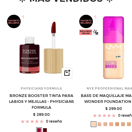
Ver
opciones
PHYSICIANS FORMULA
NYX PROFESSIONAL MA
BRONZE BOOSTER TINTA PARA
BASE DE MAQUILLAJE MA
LABIOS Y MEJILLAS - PHYSICIANS
WONDER FOUNDATION 
FORMULA
Precio
$ 299.00
Precio
$ 289.00
de
0 rese
de
venta
0 reseña
nyx-
nyx-
nyx-
nyx-
nyx-
nyx-
n
venta
phy-
phy-
wf01-
wf03-
wf05-
wf07-
wf09-
wf11
w