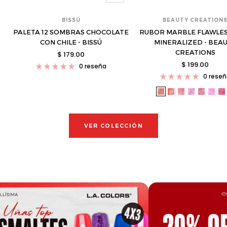
BISSÚ
BEAUTY CREATION
PALETA 12 SOMBRAS CHOCOLATE
RUBOR MARBLE FLAWLES
CON CHILE - BISSÚ
MINERALIZED - BEA
CREATIONS
Precio
$ 179.00
Precio
$ 199.00
de
0 reseña
de
venta
0 rese
venta
bea-
bea-
bea-
bea-
bea-
bea
b
mmb-
mmb-
mmb-
mmb-
mmb-
mm
m
01-
02-
03-
04-
05-
06-
0
s
s
s
s
s
s
s
VER COLECCIÓN