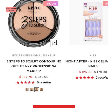
70% OFF
30
Ver
opciones
NYX PROFESSIONAL MAKEUP
KISS
3 STEPS TO SCULPT CONTOURING
NIGHT AFTER - KISS GEL 
- OUTLET NYX PROFESSIONAL
NAILS
MAKEUP
Precio
Precio
$ 125.30
$ 179.00
Precio
Precio
$ 107.70
$ 359.00
de
normal
2 reseñ
de
normal
venta
5 reseñas
venta
nyx-
nyx-
nyx-
nyx-
3sts01-
3sts02-
3sts03-
3sts04-
s
s
s
s