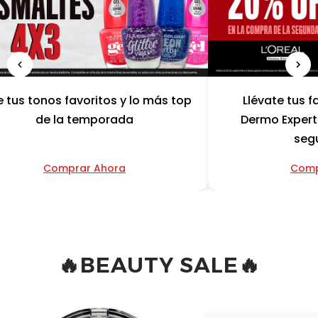
e tus tonos favoritos y lo más top
Llévate tus f
de la temporada
Dermo Expert
seg
Comprar Ahora
Comp
🔥BEAUTY SALE🔥