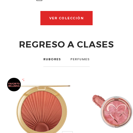
17430095-
17430096-
s
s
s
s
s
s
s
s
s
VER COLECCIÓN
REGRESO A CLASES
RUBORES
PERFUMES