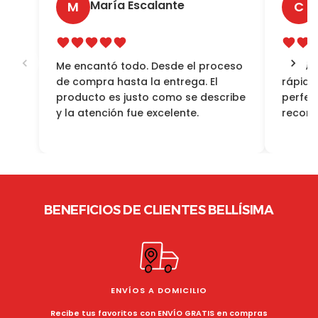
María Escalante
M
C
Me encantó todo. Desde el proceso
Muy bu
de compra hasta la entrega. El
rápido 
producto es justo como se describe
perfec
y la atención fue excelente.
recomi
BENEFICIOS DE CLIENTES BELLÍSIMA
ENVÍOS A DOMICILIO
Recibe tus favoritos con ENVÍO GRATIS en compras