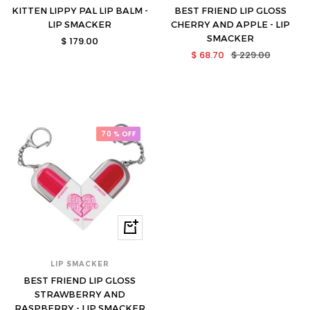
KITTEN LIPPY PAL LIP BALM -
BEST FRIEND LIP GLOSS
LIP SMACKER
CHERRY AND APPLE - LIP
SMACKER
Precio
$ 179.00
Precio
Precio
$ 68.70
$ 229.00
de
de
normal
venta
venta
70 % OFF
Comprar
LIP SMACKER
BEST FRIEND LIP GLOSS
STRAWBERRY AND
RASPBERRY - LIP SMACKER