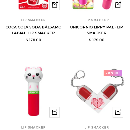
Comprar
Compra
LIP SMACKER
LIP SMACKER
COCA COLA SODA BÁLSAMO
UNICORNIO LIPPY PAL - LIP
LABIAL- LIP SMACKER
SMACKER
Precio
Precio
$ 179.00
$ 179.00
de
de
venta
venta
70 % OFF
Comprar
Compra
LIP SMACKER
LIP SMACKER