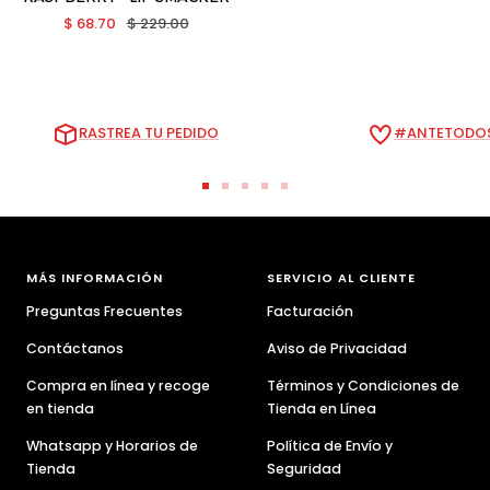
Precio
Precio
$ 68.70
$ 229.00
de
normal
venta
RASTREA TU PEDIDO
#ANTETODOS
Ir
Ir
Ir
Ir
Ir
a
a
a
a
a
la
la
la
la
la
diapositiva
diapositiva
diapositiva
diapositiva
diapositiva
MÁS INFORMACIÓN
SERVICIO AL CLIENTE
1
2
3
4
5
Preguntas Frecuentes
Facturación
Contáctanos
Aviso de Privacidad
Compra en línea y recoge
Términos y Condiciones de
en tienda
Tienda en Línea
Whatsapp y Horarios de
Política de Envío y
Tienda
Seguridad