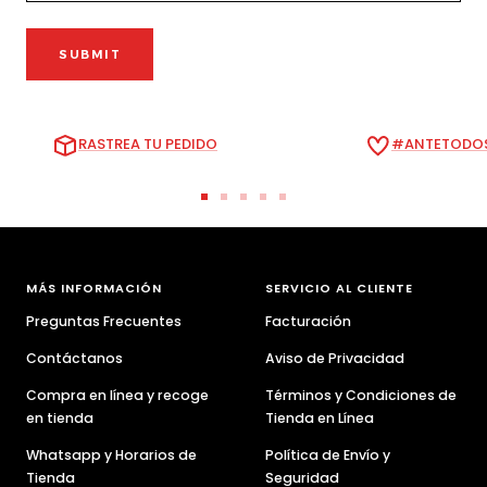
SUBMIT
RASTREA TU PEDIDO
#ANTETODOS
Ir
Ir
Ir
Ir
Ir
a
a
a
a
a
la
la
la
la
la
diapositiva
diapositiva
diapositiva
diapositiva
diapositiva
MÁS INFORMACIÓN
SERVICIO AL CLIENTE
1
2
3
4
5
Preguntas Frecuentes
Facturación
Contáctanos
Aviso de Privacidad
Compra en línea y recoge
Términos y Condiciones de
en tienda
Tienda en Línea
Whatsapp y Horarios de
Política de Envío y
Tienda
Seguridad