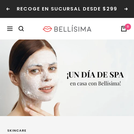
Saltar
RECOGE EN SUCURSAL DESDE $299
al
Anterior
Sig
contenido
Bellisima
0
Navegación
SKINCARE