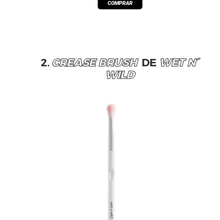
2.
CREASE BRUSH
DE
WET N´
WILD