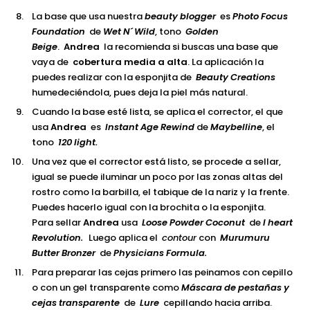
La base que usa nuestra
beauty blogger
es
Photo Focus
Foundation
de
Wet N´ Wild
, tono
Golden
Beige
.
Andrea
la recomienda si buscas una base que
vaya de
cobertura media a alta
. La aplicación la
puedes realizar con la esponjita de
Beauty Creations
humedeciéndola, pues deja la piel más natural.
Cuando la base esté lista, se aplica el corrector, el que
usa
Andrea
es
Instant Age Rewind
de
Maybelline
, el
tono
120 light.
Una vez que el corrector está listo, se procede a sellar,
igual se puede iluminar un poco por las zonas altas del
rostro como la barbilla, el tabique de la nariz y la frente.
Puedes hacerlo igual con la brochita o la esponjita.
Para sellar
Andrea
usa
Loose Powder Coconut
de
I heart
Revolution
.
Luego aplica el
contour
con
Murumuru
Butter Bronzer
de
Physicians Formula
.
Para preparar las cejas primero las peinamos con cepillo
o con un gel transparente como
Máscara de pestañas y
cejas transparente
de
Lure
cepillando hacia arriba.