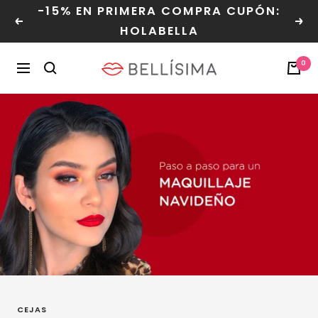
Saltar
-15% EN PRIMERA COMPRA CUPÓN:
al
Anterior
Sig
HOLABELLA
contenido
Bellisima
0
Navegación
CEJAS