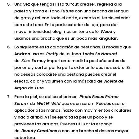
Una vez que tengas listo tu “cut crease”, regresa a la
paleta y toma el tono
Future
con una brocha de lengua
de gato y rellena todo el corte, excepto el tercio exterior
con este tono. En la parte exterior del ojo, para dar
mayor intensidad, elegimos un tono café
Wood
y
usamos una brocha que es un poco más
angular
.
Lo siguiente es la colocación de pestañas. El modelo que
Andrea
usa es
Pretty
de la línea
Looks So Natural
de
Kiss
. Es muy importante medir la pestaña antes de
ponerla y cortar por la parte exterior lo que nos sobre. Si
no deseas colocarte una pestaña puedes crear el
efecto, color y volumen con la máscara de
Aceite de
Argan
de
Lure
.
Para la piel, se aplica el primer
Photo Focus Primer
Serum
de
Wet N’ Wild
que es un serum. Puedes usar el
aplicador o las manos, hazlo con movimientos circulares
y hacia arriba. Así se ejercita la piel un poco y se
previenen las arrugas. Puedes utilizar la esponja
de
Beauty Creation
s
o con una brocha si deseas mayor
cobertura.