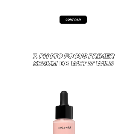
7. PHOTO FOCUS PRIMER
SERUM
DE
WET N’ WILD