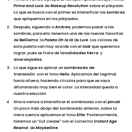
Prime and Lock
de
Makeup Revolution
sobre el párpado.
Lo que se busca con el primer es intensificar las
sombras
que apliquemos en los párpados.
Después, siguiendo a
Andrea
, podemos pasar a las
sombras, para ello tenemos una de las nuevas favoritas
de
Bellísima
: la
Paleta Oh la lá
de
Lure
. Los colores de
esta paleta van muy acorde con el
look
que queremos
lograr, pues se trata de
tonalidades tierra
y
anaranjadas.
Lo que sigue es aplicar un
sombreado de
transición
con el tono
Hello
. Aplicamos del lagrimal
hacia afuera, haciendo círculos para que se vaya
difuminando muy bien el color. La intensidad queda a
nuestra elección.
Ahora vamos a intensificar el sombreado con el
pincel
.
Un poco más abajo del sombreado anterior, sobre la
mera cuenca aplicamos el tono
Elite
. Posteriormente,
haremos un “cut crease” con el corrector
Instant Age
Rewind
de
Maybelline
.