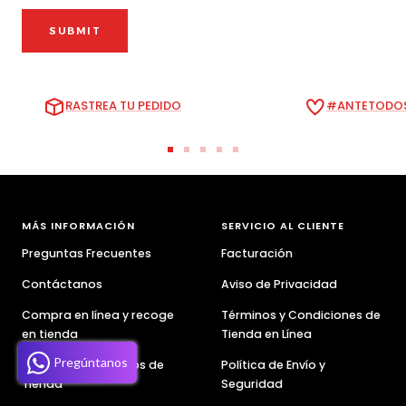
SUBMIT
RASTREA TU PEDIDO
#ANTETODOS
Ir
Ir
Ir
Ir
Ir
a
a
a
a
a
la
la
la
la
la
diapositiva
diapositiva
diapositiva
diapositiva
diapositiva
MÁS INFORMACIÓN
SERVICIO AL CLIENTE
1
2
3
4
5
Preguntas Frecuentes
Facturación
Contáctanos
Aviso de Privacidad
Compra en línea y recoge
Términos y Condiciones de
en tienda
Tienda en Línea
Pregúntanos
Whatsapp y Horarios de
Política de Envío y
Tienda
Seguridad