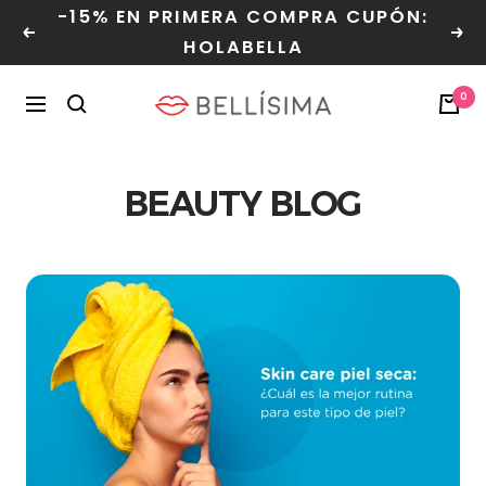
Saltar
-15% EN PRIMERA COMPRA CUPÓN:
al
Anterior
Sig
HOLABELLA
contenido
Bellisima
0
Navegación
BEAUTY BLOG