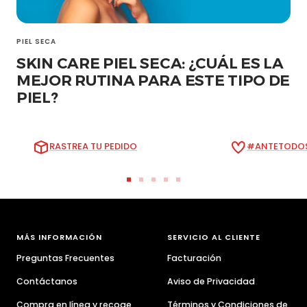
PIEL SECA
SKIN CARE PIEL SECA: ¿CUÁL ES LA
MEJOR RUTINA PARA ESTE TIPO DE
PIEL?
RASTREA TU PEDIDO
#ANTETODOS
Ir
Ir
Ir
Ir
Ir
a
a
a
a
a
la
la
la
la
la
diapositiva
diapositiva
diapositiva
diapositiva
diapositiva
MÁS INFORMACIÓN
SERVICIO AL CLIENTE
1
2
3
4
5
Preguntas Frecuentes
Facturación
Contáctanos
Aviso de Privacidad
Compra en línea y recoge
Términos y Condiciones de