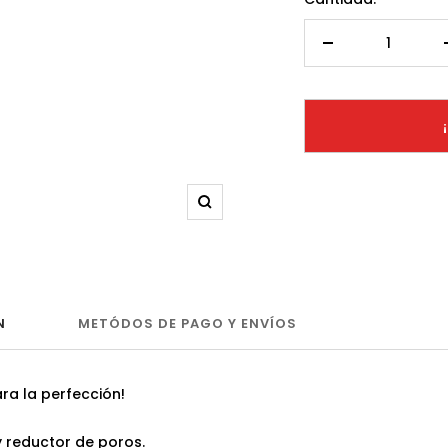
Decrecer
cantidad
Zoom
N
METÓDOS DE PAGO Y ENVÍOS
ra la perfección!
 reductor de poros.