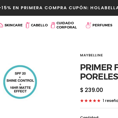
-15% EN PRIMERA COMPRA CUPÓN: HOLABELL
r
CUIDADO
SKINCARE
CABELLO
PERFUMES
CORPORAL
MAYBELLINE
PRIMER F
PORELES
Precio
$ 239.00
de
1 reseñ
venta
Cantidad: