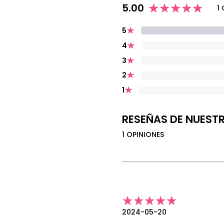
5.00
1
★
5
★
4
★
3
★
2
★
1
RESEÑAS DE NUEST
1 OPINIONES
2024-05-20