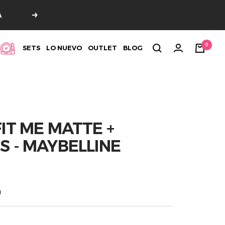
A
Siguiente
0
SETS
LO NUEVO
OUTLET
BLOG
IT ME MATTE +
S - MAYBELLINE
a