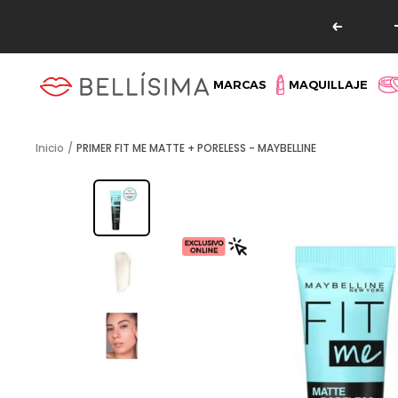
Saltar
Read
al
Anterio
the
contenido
Privacy
Bellisima
MARCAS
MAQUILLAJE
Policy
Inicio
PRIMER FIT ME MATTE + PORELESS - MAYBELLINE