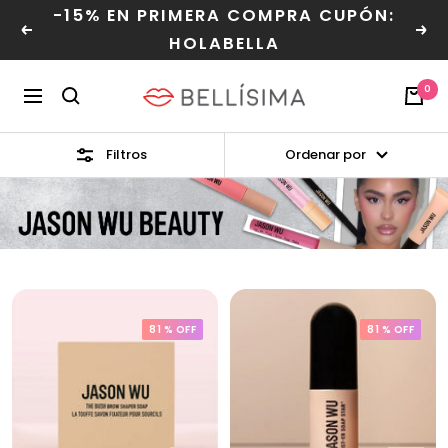
Saltar
-15% EN PRIMERA COMPRA CUPÓN:
Read
al
Anterior
Sig
HOLABELLA
the
contenido
Privacy
Bellisima
0
Policy
Navegación
Filtros
Ordenar por
81 % OFF
81 % OFF