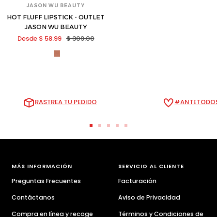
JASON WU BEAUTY
HOT FLUFF LIPSTICK - OUTLET
JASON WU BEAUTY
Precio
Precio
Desde $ 58.99
$ 309.00
de
normal
jas-
venta
hf-
14-
s
RASTREA TU PEDIDO
#ANTETODOS
Ir
Ir
Ir
Ir
Ir
a
a
a
a
a
la
la
la
la
la
diapositiva
diapositiva
diapositiva
diapositiva
diapositiva
MÁS INFORMACIÓN
SERVICIO AL CLIENTE
1
2
3
4
5
Preguntas Frecuentes
Facturación
Contáctanos
Aviso de Privacidad
Compra en línea y recoge
Términos y Condiciones de