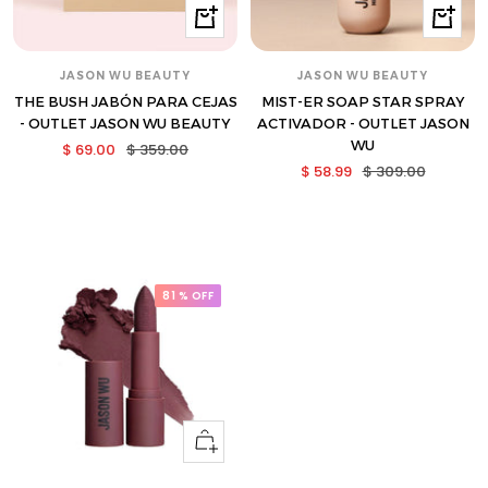
Comprar
Compra
JASON WU BEAUTY
JASON WU BEAUTY
THE BUSH JABÓN PARA CEJAS
MIST-ER SOAP STAR SPRAY
- OUTLET JASON WU BEAUTY
ACTIVADOR - OUTLET JASON
WU
Precio
Precio
$ 69.00
$ 359.00
Precio
Precio
$ 58.99
$ 309.00
de
normal
de
normal
venta
venta
81 % OFF
Ver
opciones