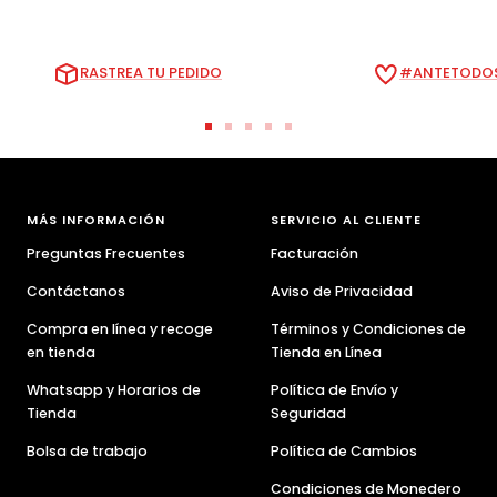
RASTREA TU PEDIDO
#ANTETODOS
Ir
Ir
Ir
Ir
Ir
a
a
a
a
a
la
la
la
la
la
diapositiva
diapositiva
diapositiva
diapositiva
diapositiva
MÁS INFORMACIÓN
SERVICIO AL CLIENTE
1
2
3
4
5
Preguntas Frecuentes
Facturación
Contáctanos
Aviso de Privacidad
Compra en línea y recoge
Términos y Condiciones de
en tienda
Tienda en Línea
Whatsapp y Horarios de
Política de Envío y
Tienda
Seguridad
Bolsa de trabajo
Política de Cambios
Condiciones de Monedero