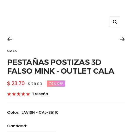
Zoom
CALA
PESTAÑAS POSTIZAS 3D
FALSO MINK - OUTLET CALA
Precio
$ 23.70
Precio
$ 79.00
70% OFF
normal
de
1 reseña
venta
Color:
LAVISH - CAL-35110
Cantidad: