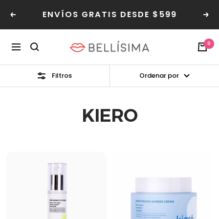
Saltar
ENVÍOS GRATIS DESDE $599
Read
al
Anterior
Sig
the
contenido
Privacy
Bellisima
0
Policy
Navegación
Filtros
Ordenar por
KIERO