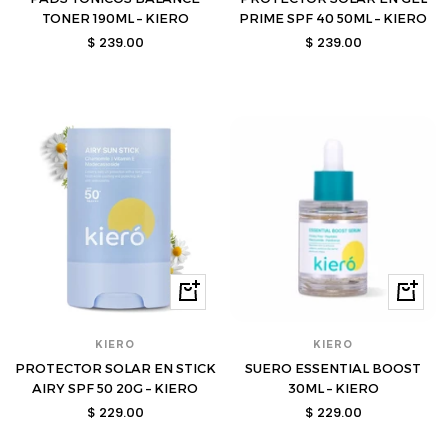
TONER 190ML – KIERO
PRIME SPF 40 50ML – KIERO
Precio
Precio
$ 239.00
$ 239.00
de
de
venta
venta
Comprar
Compra
KIERO
KIERO
PROTECTOR SOLAR EN STICK
SUERO ESSENTIAL BOOST
AIRY SPF 50 20G – KIERO
30ML – KIERO
Precio
Precio
$ 229.00
$ 229.00
de
de