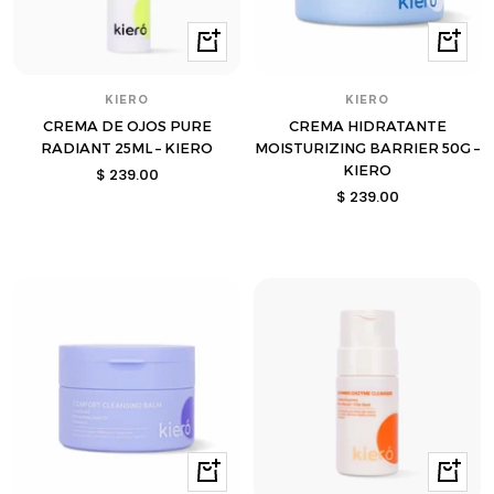
Comprar
Compra
KIERO
KIERO
CREMA DE OJOS PURE
CREMA HIDRATANTE
RADIANT 25ML – KIERO
MOISTURIZING BARRIER 50G –
KIERO
Precio
$ 239.00
Precio
$ 239.00
de
de
venta
venta
Comprar
Compra