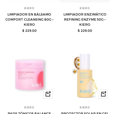
KIERO
KIERO
LIMPIADOR EN BÁLSAMO
LIMPIADOR ENZIMÁTICO
COMFORT CLEANSING 80G –
REFINING ENZYME 50G –
KIERO
KIERO
Precio
Precio
$ 229.00
$ 229.00
de
de
venta
venta
Comprar
Compra
KIERO
KIERO
PADS TÓNICOS BALANCE
PROTECTOR SOLAR EN GEL