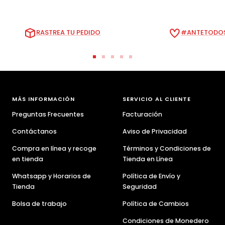
venta
venta
RASTREA TU PEDIDO
#ANTETODOS
Ir
Ir
Ir
Ir
Ir
a
a
a
a
a
la
la
la
la
la
diapositiva
diapositiva
diapositiva
diapositiva
diapositiva
MÁS INFORMACIÓN
SERVICIO AL CLIENTE
1
2
3
4
5
Preguntas Frecuentes
Facturación
Contáctanos
Aviso de Privacidad
Compra en línea y recoge
Términos y Condiciones de
en tienda
Tienda en Línea
Whatsapp y Horarios de
Política de Envío y
Tienda
Seguridad
Bolsa de trabajo
Política de Cambios
Condiciones de Monedero