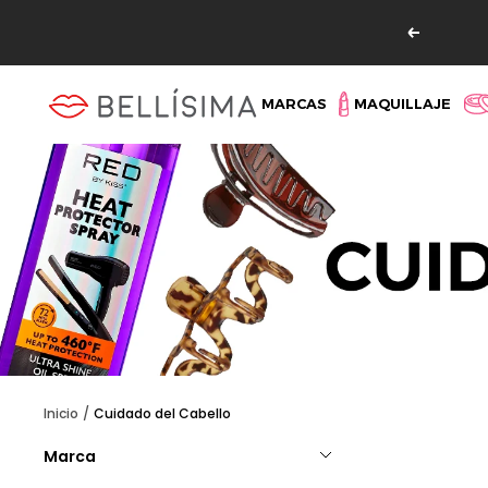
Saltar
Read
al
Anterio
the
contenido
Privacy
Bellisima
MARCAS
MAQUILLAJE
Policy
Inicio
Cuidado del Cabello
Marca