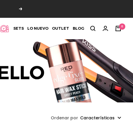
Siguiente
0
SETS
LO NUEVO
OUTLET
BLOG
Ordenar por
Características