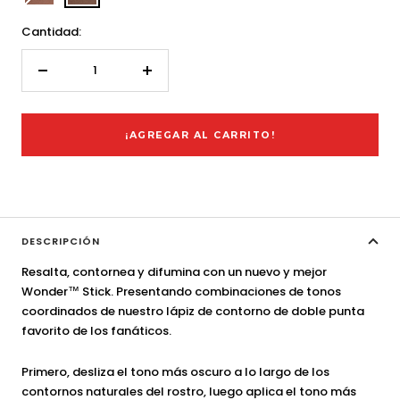
wsr02-
wsr03-
s
s
Cantidad:
Decrecer
Aumentar
cantidad
cantidad
¡AGREGAR AL CARRITO!
DESCRIPCIÓN
Resalta, contornea y difumina con un nuevo y mejor
Wonder™ Stick. Presentando combinaciones de tonos
coordinados de nuestro lápiz de contorno de doble punta
favorito de los fanáticos.
Primero, desliza el tono más oscuro a lo largo de los
contornos naturales del rostro, luego aplica el tono más