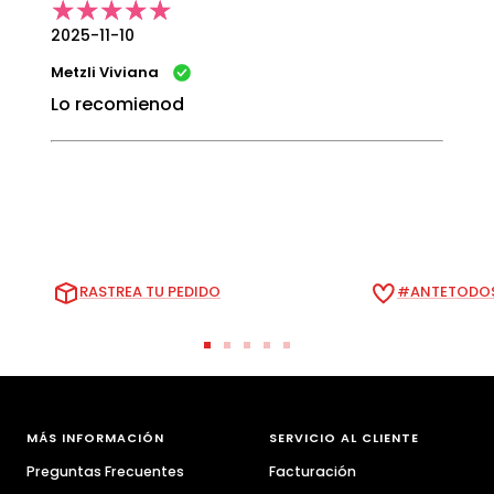
2025-11-10
Metzli Viviana
Lo recomienod
RASTREA TU PEDIDO
#ANTETODOS
Ir
Ir
Ir
Ir
Ir
a
a
a
a
a
la
la
la
la
la
diapositiva
diapositiva
diapositiva
diapositiva
diapositiva
MÁS INFORMACIÓN
SERVICIO AL CLIENTE
1
2
3
4
5
Preguntas Frecuentes
Facturación