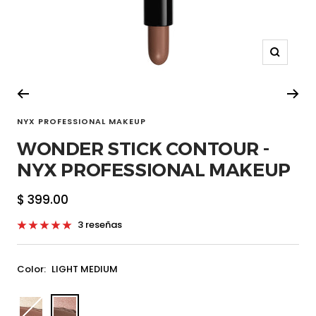
Zoom
NYX PROFESSIONAL MAKEUP
WONDER STICK CONTOUR -
NYX PROFESSIONAL MAKEUP
Precio
$ 399.00
de
3 reseñas
venta
Color:
LIGHT MEDIUM
nyx-
nyx-