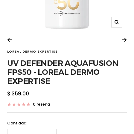
Zoom
LOREAL DERMO EXPERTISE
UV DEFENDER AQUAFUSION
FPS50 - LOREAL DERMO
EXPERTISE
Precio
$ 359.00
de
0 reseña
venta
Cantidad: