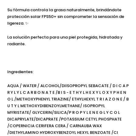
Su fórmula controla la grasa naturalmente, brindándote
protección solar FPS50+ sin comprometer la sensación de
ligereza. ✨
La solución perfecta para una piel protegida, hidratada y
radiante.
Ingredientes:
AQUA / WATER / ALCOHOL/DIISOPROPYL SEBACATE / D I C A P
R Y L Y L C A R B O N A T E /B I S - E T H Y L H E X Y L O X Y P H E N
O L /METHOXYPHENYL TRIAZINE/ ETHYLHEXYL T R I A Z O N E / B
U T Y L METHOXYDIBENZOYLMETHANE/ ISOPROPYL
MYRISTATE/ GLYCERIN/SILICA/P R O P Y L E N E G L Y C O L
DICAPRYLATE/DICAPRATE /POTASSIUM CETYL PHOSPHATE
/COPERNICIA CERIFERA CERA / CARNAUBA WAX
/DIETHYLAMINO HYDROXYBENZOYL HEXYL BENZOATE /CI