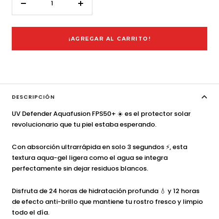
Decrecer
Aumentar
cantidad
cantidad
¡AGREGAR AL CARRITO!
DESCRIPCIÓN
UV Defender Aquafusion FPS50+ ☀️ es el protector solar
revolucionario que tu piel estaba esperando.
Con absorción ultrarrápida en solo 3 segundos ⚡, esta
textura aqua-gel ligera como el agua se integra
perfectamente sin dejar residuos blancos.
Disfruta de 24 horas de hidratación profunda 💧 y 12 horas
de efecto anti-brillo que mantiene tu rostro fresco y limpio
todo el día.