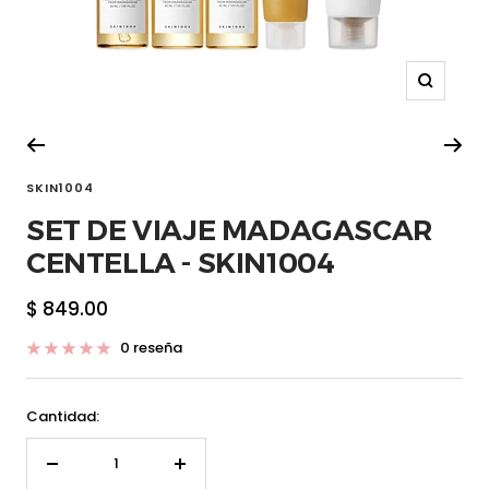
Zoom
SKIN1004
SET DE VIAJE MADAGASCAR
CENTELLA - SKIN1004
Precio
$ 849.00
de
0 reseña
venta
Cantidad:
Decrecer
Aumentar