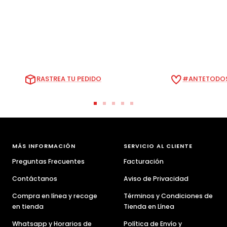
RASTREA TU PEDIDO
#ANTETODOS
Ir
Ir
Ir
Ir
Ir
a
a
a
a
a
la
la
la
la
la
diapositiva
diapositiva
diapositiva
diapositiva
diapositiva
MÁS INFORMACIÓN
SERVICIO AL CLIENTE
1
2
3
4
5
Preguntas Frecuentes
Facturación
Contáctanos
Aviso de Privacidad
Compra en línea y recoge
Términos y Condiciones de
en tienda
Tienda en Línea
Whatsapp y Horarios de
Política de Envío y