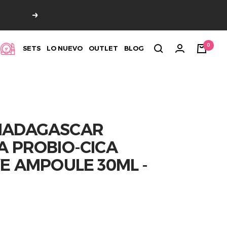
Siguiente
0
SETS
LO NUEVO
OUTLET
BLOG
MADAGASCAR
A PROBIO-CICA
VE AMPOULE 30ML -
4