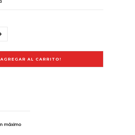
a
Aumentar
cantidad
¡AGREGAR AL CARRITO!
un máximo