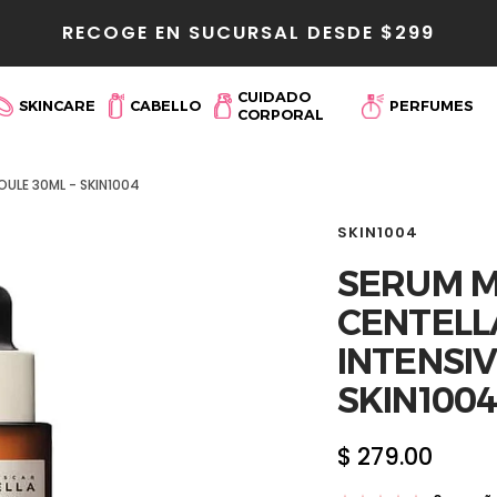
RECOGE EN SUCURSAL DESDE $299
r
CUIDADO
SKINCARE
CABELLO
PERFUMES
CORPORAL
ULE 30ML - SKIN1004
SKIN1004
SERUM 
CENTELL
INTENSI
SKIN100
Precio
$ 279.00
de