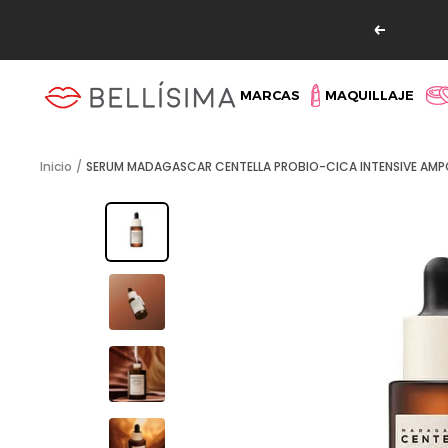
Saltar
Read
al
Anterio
the
contenido
Privacy
Bellisima
MARCAS
MAQUILLAJE
Policy
Inicio
SERUM MADAGASCAR CENTELLA PROBIO-CICA INTENSIVE AMPO