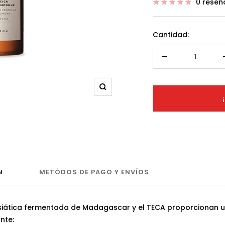
0 reseñ
venta
Cantidad:
Decrecer
cantidad
Zoom
N
METÓDOS DE PAGO Y ENVÍOS
asiática fermentada de Madagascar y el TECA proporcionan 
nte: