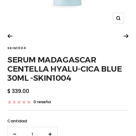
Zoom
SKIN1004
SERUM MADAGASCAR
CENTELLA HYALU-CICA BLUE
30ML -SKIN1004
Precio
$ 339.00
de
0 reseña
venta
Cantidad: