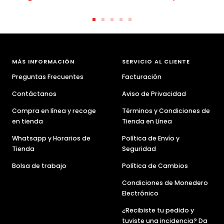
Ir
Ir
Ir
Ir
Ir
a
a
a
a
a
la
la
la
la
la
diapositiva
diapositiva
diapositiva
diapositiva
diapositiva
MÁS INFORMACIÓN
SERVICIO AL CLIENTE
1
2
3
4
5
Preguntas Frecuentes
Facturación
Contáctanos
Aviso de Privacidad
Compra en línea y recoge
Términos y Condiciones de
en tienda
Tienda en Línea
Whatsapp y Horarios de
Política de Envío y
Tienda
Seguridad
Bolsa de trabajo
Política de Cambios
Condiciones de Monedero
Electrónico
¿Recibiste tu pedido y
tuviste una incidencia? Da