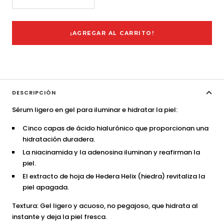
Decrecer
Aumentar
cantidad
cantidad
¡AGREGAR AL CARRITO!
DESCRIPCIÓN
Sérum ligero en gel para iluminar e hidratar la piel:
Cinco capas de ácido hialurónico que proporcionan una
hidratación duradera.
La niacinamida y la adenosina iluminan y reafirman la
piel.
El extracto de hoja de Hedera Helix (hiedra) revitaliza la
piel apagada.
Textura: Gel ligero y acuoso, no pegajoso, que hidrata al
instante y deja la piel fresca.