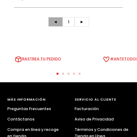
◄
1
►
RASTREA TU PEDIDO
#ANTETODOS
Ir
Ir
Ir
Ir
Ir
a
a
a
a
a
la
la
la
la
la
diapositiva
diapositiva
diapositiva
diapositiva
diapositiva
MÁS INFORMACIÓN
SERVICIO AL CLIENTE
1
2
3
4
5
Preguntas Frecuentes
Facturación
Contáctanos
Aviso de Privacidad
Compra en línea y recoge
Términos y Condiciones de
en tienda
Tienda en Línea