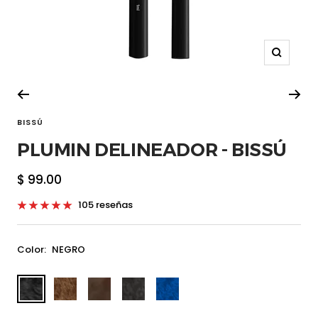
Zoom
BISSÚ
PLUMIN DELINEADOR - BISSÚ
Precio
$ 99.00
de
105 reseñas
venta
Color:
NEGRO
bis-
bis-
bis-
bis-
bis-
pd001-
pd003-
pd009-
pd008-
pd002-
s
s
s
s
s