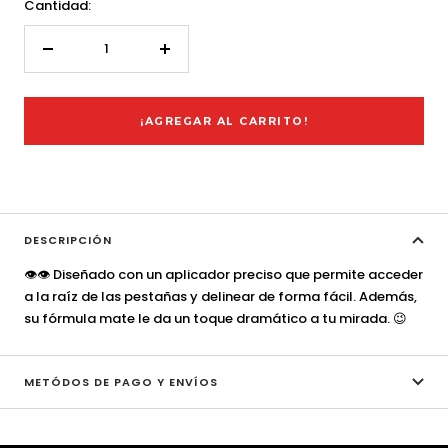
Cantidad:
Decrecer
Aumentar
cantidad
cantidad
¡AGREGAR AL CARRITO!
DESCRIPCIÓN
👁️
👁️
Diseñado con un aplicador preciso que permite acceder
a la raíz de las pestañas y delinear de forma fácil. Además,
su fórmula mate le da un toque dramático a tu mirada.
😉
METÓDOS DE PAGO Y ENVÍOS