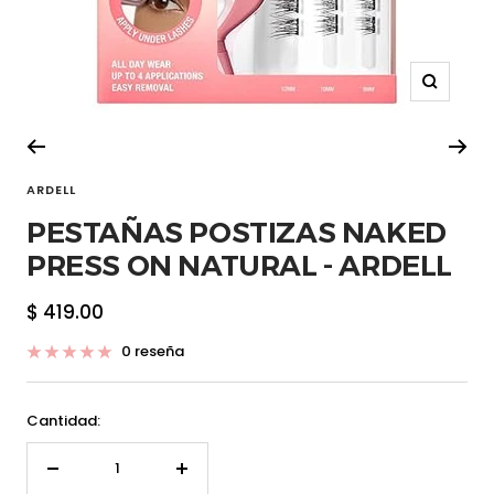
Zoom
ARDELL
PESTAÑAS POSTIZAS NAKED
PRESS ON NATURAL - ARDELL
Precio
$ 419.00
de
0 reseña
venta
Cantidad:
Decrecer
Aumentar