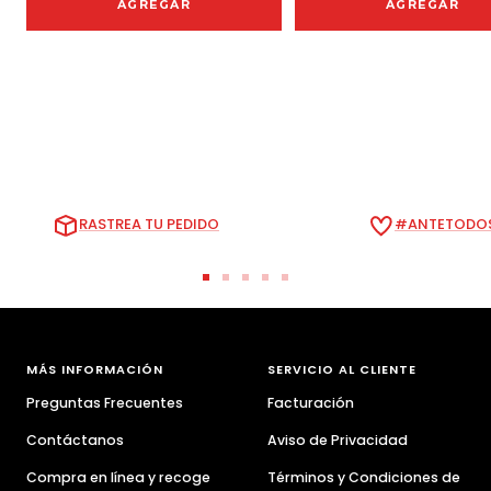
AGREGAR
AGREGAR
RASTREA TU PEDIDO
#ANTETODOS
Ir
Ir
Ir
Ir
Ir
a
a
a
a
a
la
la
la
la
la
diapositiva
diapositiva
diapositiva
diapositiva
diapositiva
MÁS INFORMACIÓN
SERVICIO AL CLIENTE
1
2
3
4
5
Preguntas Frecuentes
Facturación
Contáctanos
Aviso de Privacidad
Compra en línea y recoge
Términos y Condiciones de