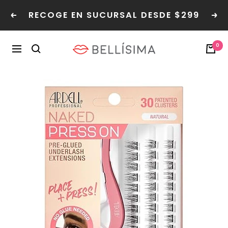
Saltar
RECOGE EN SUCURSAL DESDE $299
Read
al
Anterior
Sig
the
contenido
Privacy
Bellisima
0
Policy
Navegación