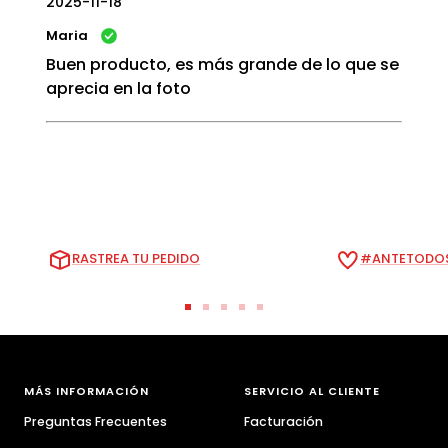
2025-11-18
Maria
Buen producto, es más grande de lo que se
aprecia en la foto
RASTREA TU PEDIDO
#ANTETODOS
Ir
Ir
Ir
Ir
Ir
a
a
a
a
a
la
la
la
la
la
diapositiva
diapositiva
diapositiva
diapositiva
diapositiva
MÁS INFORMACIÓN
SERVICIO AL CLIENTE
1
2
3
4
5
Preguntas Frecuentes
Facturación