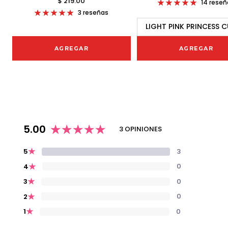
$ 219.00
14 rese
3 reseñas
AGREGAR
AGREGAR
5.00
3 OPINIONES
★
3
5
★
0
4
★
0
3
★
0
2
★
0
1