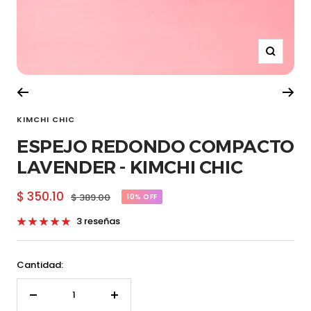
Zoom
KIMCHI CHIC
ESPEJO REDONDO COMPACTO
LAVENDER - KIMCHI CHIC
Precio
$ 350.10
Precio
$ 389.00
10% OFF
normal
de
3 reseñas
venta
Cantidad:
Decrecer
Aumentar