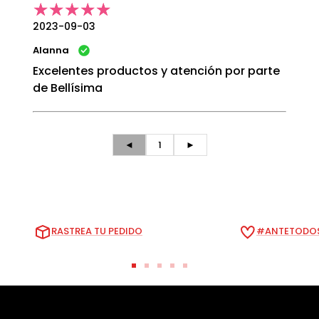
2023-09-03
Alanna
Excelentes productos y atención por parte
de Bellísima
◄
1
►
RASTREA TU PEDIDO
#ANTETODOS
Ir
Ir
Ir
Ir
Ir
a
a
a
a
a
la
la
la
la
la