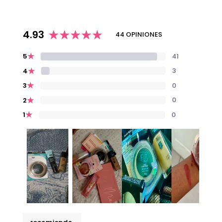
4.93
44 OPINIONES
★
41
5
★
3
4
★
0
3
★
0
2
★
0
1