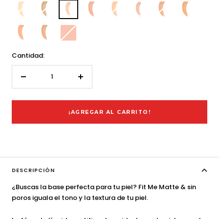
may-
may-
may-
may-
may-
may-
may-
may-
k1840600-
k2522600-
k1840900-
k1841000-
k1880000-
k1841100-
k1841200-
k1880100-
s
s
s
s
s
s
s
s
may-
may-
may-
k1841400-
k1841500-
k1840700-
s
s
s
Cantidad:
Decrecer
Aumentar
cantidad
cantidad
¡AGREGAR AL CARRITO!
DESCRIPCIÓN
¿Buscas la base perfecta para tu piel? Fit Me Matte & sin
poros iguala el tono y la textura de tu piel.