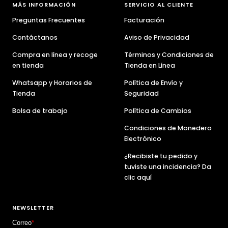
diapositiva
diapositiva
diapositiva
diapositiva
diapositiva
MÁS INFORMACIÓN
SERVICIO AL CLIENTE
1
2
3
4
5
Preguntas Frecuentes
Facturación
Contáctanos
Aviso de Privacidad
Compra en línea y recoge
Términos y Condiciones de
en tienda
Tienda en Línea
Whatsapp y Horarios de
Política de Envío y
Tienda
Seguridad
Bolsa de trabajo
Política de Cambios
Condiciones de Monedero
Electrónico
¿Recibiste tu pedido y
tuviste una incidencia? Da
clic aquí
NEWSLETTER