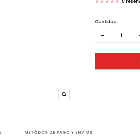
0 reseñ
venta
Cantidad:
Decrecer
cantidad
Zoom
N
METÓDOS DE PAGO Y ENVÍOS