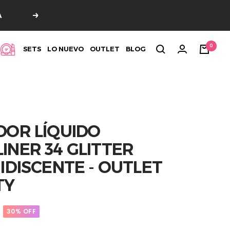
A
Siguiente
0
SETS
LO NUEVO
OUTLET
BLOG
DOR LÍQUIDO
INER 34 GLITTER
IDISCENTE - OUTLET
TY
30% OFF