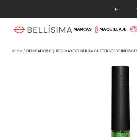
Saltar
Read
al
Anterio
the
contenido
Privacy
Bellisima
MARCAS
MAQUILLAJE
Policy
Inicio
DELINEADOR LÍQUIDO MAXEYELINER 34 GLITTER VERDE IRIDISCE