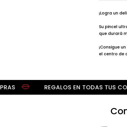
¡Logra un del
Su pincel ult
que durará m
¡Consigue un 
el centro de 
REGALOS EN TODAS TUS COMPR
Com