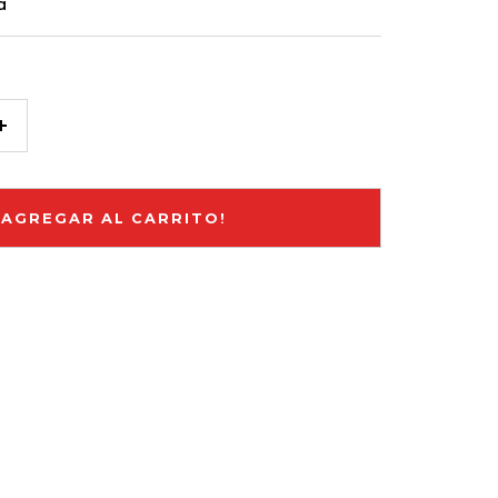
a
Aumentar
cantidad
¡AGREGAR AL CARRITO!