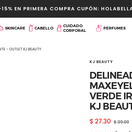
-15% EN PRIMERA COMPRA CUPÓN: HOLABELL
r
CUIDADO
SKINCARE
CABELLO
PERFUMES
CORPORAL
NTE - OUTLET KJ BEAUTY
KJ BEAUTY
DELINEA
MAXEYEL
VERDE IR
KJ BEAU
Precio
$ 27.30
Precio
$ 39.00
normal
de