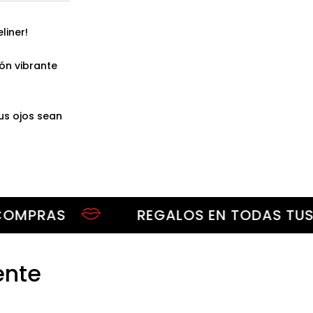
liner!
ión vibrante
us ojos sean
RAS
REGALOS EN TODAS TUS CO
ente