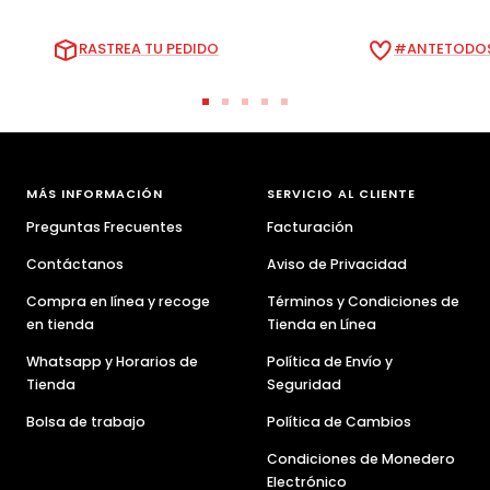
RASTREA TU PEDIDO
#ANTETODOS
Ir
Ir
Ir
Ir
Ir
a
a
a
a
a
la
la
la
la
la
diapositiva
diapositiva
diapositiva
diapositiva
diapositiva
MÁS INFORMACIÓN
SERVICIO AL CLIENTE
1
2
3
4
5
Preguntas Frecuentes
Facturación
Contáctanos
Aviso de Privacidad
Compra en línea y recoge
Términos y Condiciones de
en tienda
Tienda en Línea
Whatsapp y Horarios de
Política de Envío y
Tienda
Seguridad
Bolsa de trabajo
Política de Cambios
Condiciones de Monedero
Electrónico