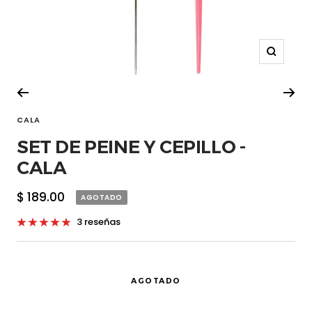
Zoom
CALA
SET DE PEINE Y CEPILLO -
CALA
Precio
$ 189.00
AGOTADO
de
3 reseñas
venta
AGOTADO