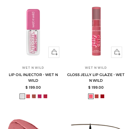
Ver
Ver
opciones
opcione
WET N WILD
WET N WILD
LIP OIL INJECTOR - WET N
GLOSS JELLY LIP GLAZE - WET
WILD
N WILD
Precio
Precio
$ 199.00
$ 199.00
de
de
wet-
wet-
wet-
wet-
wet-
wet-
wet-
wet-
venta
venta
11630602-
11630603-
11630604-
11630605-
11630606-
11630596-
11630597-
11630598-
s
s
s
s
s
s
s
s