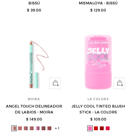
BISSÚ
MISMALOYA - BISSÚ
Precio
Precio
$ 39.00
$ 129.00
de
de
venta
venta
Ver
Ver
opciones
opcione
MOIRA
LA COLORS
ANGEL TOUCH DELINEADOR
JELLY COOL TINTED BLUSH
DE LABIOS - MOIRA
STICK - LA COLORS
Precio
Precio
$ 149.00
$ 109.00
de
de
+ 1
moi-
moi-
moi-
moi-
moi-
moi-
moi-
lac-
lac-
lac-
lac-
venta
venta