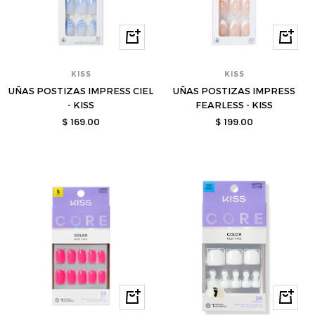
Comprar
Compra
KISS
KISS
UÑAS POSTIZAS IMPRESS CIEL
UÑAS POSTIZAS IMPRESS
- KISS
FEARLESS - KISS
Precio
Precio
$ 169.00
$ 199.00
de
de
venta
venta
Comprar
Compra