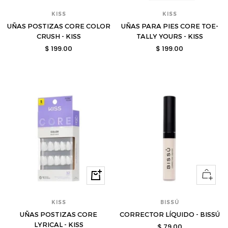
KISS
KISS
UÑAS POSTIZAS CORE COLOR
UÑAS PARA PIES CORE TOE-
CRUSH - KISS
TALLY YOURS - KISS
Precio
Precio
$ 199.00
$ 199.00
de
de
venta
venta
Ver
Comprar
opcione
KISS
BISSÚ
UÑAS POSTIZAS CORE
CORRECTOR LÍQUIDO - BISSÚ
LYRICAL - KISS
Precio
$ 79.00