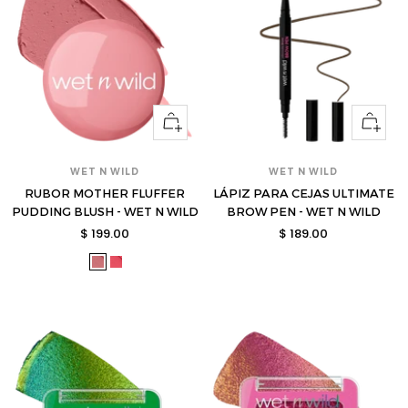
Ver
Ver
opciones
opcione
WET N WILD
WET N WILD
RUBOR MOTHER FLUFFER
LÁPIZ PARA CEJAS ULTIMATE
PUDDING BLUSH - WET N WILD
BROW PEN - WET N WILD
Precio
Precio
$ 199.00
$ 189.00
de
de
wet-
wet-
venta
venta
11450587-
11450588-
s
s