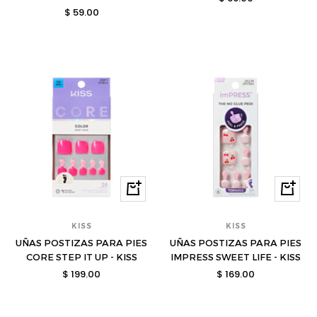
Precio
$ 59.00
de
de
venta
venta
Comprar
Compra
KISS
KISS
UÑAS POSTIZAS PARA PIES
UÑAS POSTIZAS PARA PIES
CORE STEP IT UP - KISS
IMPRESS SWEET LIFE - KISS
Precio
Precio
$ 199.00
$ 169.00
de
de
venta
venta