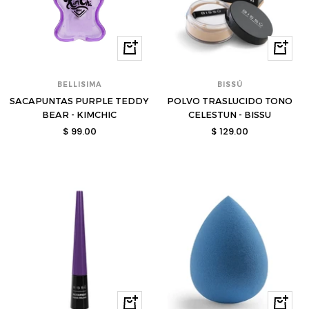
Comprar
Compra
BELLISIMA
BISSÚ
SACAPUNTAS PURPLE TEDDY
POLVO TRASLUCIDO TONO
BEAR - KIMCHIC
CELESTUN - BISSU
Precio
Precio
$ 99.00
$ 129.00
de
de
venta
venta
Comprar
Compra