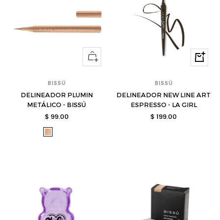
Ver
Compra
opciones
BISSÚ
BISSÚ
DELINEADOR PLUMIN
DELINEADOR NEW LINE ART
METÁLICO - BISSÚ
ESPRESSO - LA GIRL
Precio
Precio
$ 99.00
$ 199.00
de
de
bis-
bis-
bis-
venta
venta
3003151-
3003152-
3003153-
s
s
s