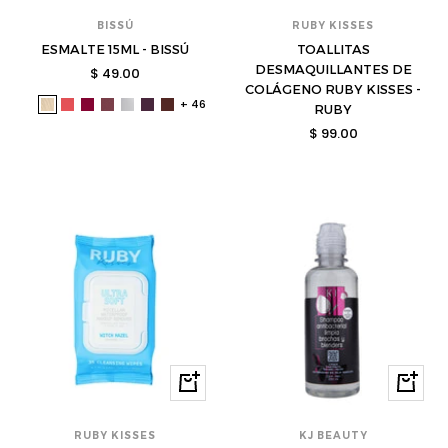
BISSÚ
RUBY KISSES
ESMALTE 15ML - BISSÚ
TOALLITAS
DESMAQUILLANTES DE
Precio
$ 49.00
COLÁGENO RUBY KISSES -
de
+ 46
bis-
bis-
bis-
bis-
bis-
bis-
bis-
RUBY
venta
3004007-
3004009-
3004019-
3004031-
3004042-
3004044-
3004045-
Precio
$ 99.00
s
s
s
s
s
s
s
de
venta
Comprar
Compra
RUBY KISSES
KJ BEAUTY