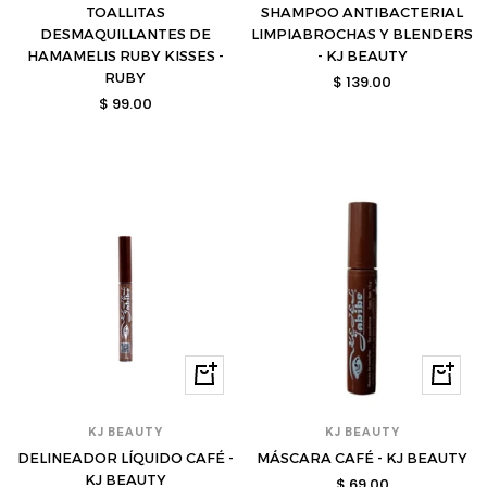
TOALLITAS
SHAMPOO ANTIBACTERIAL
DESMAQUILLANTES DE
LIMPIABROCHAS Y BLENDERS
HAMAMELIS RUBY KISSES -
- KJ BEAUTY
RUBY
Precio
$ 139.00
Precio
$ 99.00
de
de
venta
venta
Comprar
Compra
KJ BEAUTY
KJ BEAUTY
DELINEADOR LÍQUIDO CAFÉ -
MÁSCARA CAFÉ - KJ BEAUTY
KJ BEAUTY
Precio
$ 69.00