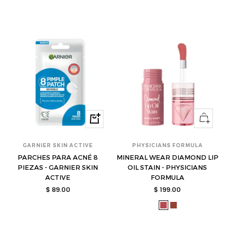
atl001-
atl002-
atl003-
atl004-
atl005-
atl006-
atl007-
cbl277-
cbl278-
cbl279-
cbl280-
s
s
s
s
s
s
s
s
s
s
s
Ver
Comprar
opcione
GARNIER SKIN ACTIVE
PHYSICIANS FORMULA
PARCHES PARA ACNÉ 8
MINERAL WEAR DIAMOND LIP
PIEZAS - GARNIER SKIN
OIL STAIN - PHYSICIANS
ACTIVE
FORMULA
Precio
Precio
$ 89.00
$ 199.00
de
de
phy-
phy-
venta
venta
17630087-
17630088-