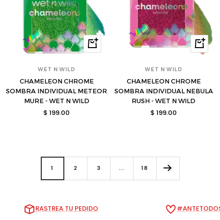
Comprar
Compra
WET N WILD
WET N WILD
CHAMELEON CHROME
CHAMELEON CHROME
SOMBRA INDIVIDUAL METEOR
SOMBRA INDIVIDUAL NEBULA
MURE - WET N WILD
RUSH - WET N WILD
Precio
Precio
$ 199.00
$ 199.00
de
de
venta
venta
1
2
3
...
18
RASTREA TU PEDIDO
#ANTETODOS