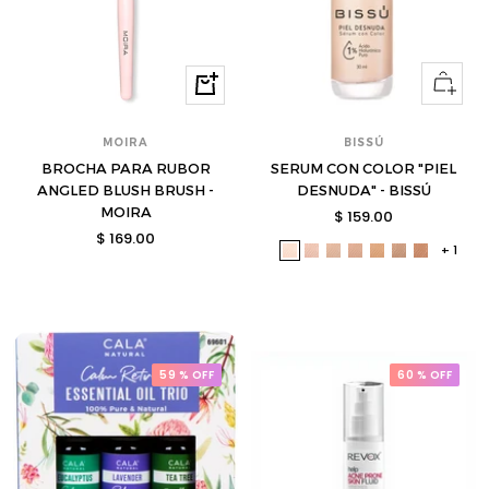
Ver
Comprar
opcione
MOIRA
BISSÚ
BROCHA PARA RUBOR
SERUM CON COLOR "PIEL
ANGLED BLUSH BRUSH -
DESNUDA" - BISSÚ
MOIRA
Precio
$ 159.00
Precio
$ 169.00
de
+ 1
bis-
bis-
bis-
bis-
bis-
bis-
bis-
de
venta
3020051-
3020052-
3020053-
3020054-
3020055-
3020056-
3020057
venta
s
s
s
s
s
s
s
59 % OFF
60 % OFF