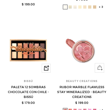
Precio
$ 199.00
de
+ 3
bis-
bis-
bis-
bis-
bis-
bis-
bis-
de
venta
3050111-
3050112-
3050113-
3050114-
3050115-
3050116-
3050117-
venta
s
s
s
s
s
s
s
Ver
Comprar
opcione
BISSÚ
BEAUTY CREATIONS
PALETA 12 SOMBRAS
RUBOR MARBLE FLAWLESS
CHOCOLATE CON CHILE -
STAY MINERALIZED - BEAUTY
BISSÚ
CREATIONS
Precio
Precio
$ 179.00
$ 199.00
de
de