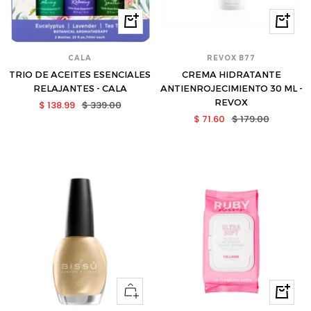
Comprar
Compra
CALA
REVOX B77
TRIO DE ACEITES ESENCIALES
CREMA HIDRATANTE
RELAJANTES - CALA
ANTIENROJECIMIENTO 30 ML -
REVOX
Precio
Precio
$ 138.99
$ 339.00
Precio
Precio
$ 71.60
$ 179.00
de
normal
de
normal
venta
venta
Ver
Compra
opciones