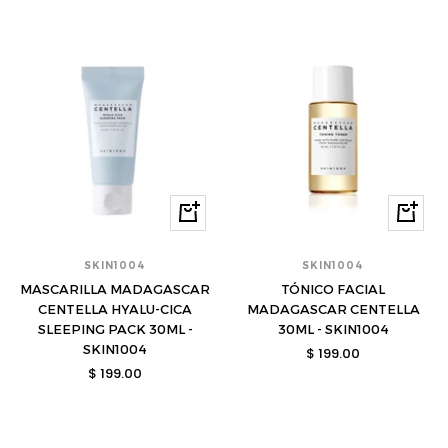
venta
venta
Comprar
Compra
SKIN1004
SKIN1004
MASCARILLA MADAGASCAR
TÓNICO FACIAL
CENTELLA HYALU-CICA
MADAGASCAR CENTELLA
SLEEPING PACK 30ML -
30ML - SKIN1004
SKIN1004
Precio
$ 199.00
Precio
$ 199.00
de
de
venta
venta