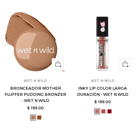
s
s
Ver
Ver
opciones
opcione
WET N WILD
WET N WILD
BRONCEADOR MOTHER
INKY LIP COLOR LARGA
FLUFFER PUDDING BRONZER
DURACIÓN - WET N WILD
- WET N WILD
Precio
$ 199.00
Precio
$ 199.00
de
wet-
wet-
wet-
de
venta
wet-
wet-
11620593-
11620594-
11620595-
venta
11430589-
11430590-
s
s
s
s
s