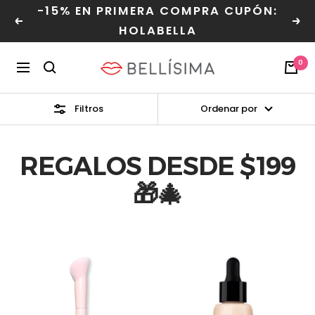
Saltar
-15% EN PRIMERA COMPRA CUPÓN:
Read
al
Anterior
Sig
HOLABELLA
the
contenido
Privacy
Bellisima
0
Policy
Navegación
Filtros
Ordenar por
REGALOS DESDE $199
🎁🎄