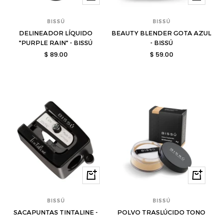
BISSÚ
BISSÚ
DELINEADOR LÍQUIDO
BEAUTY BLENDER GOTA AZUL
"PURPLE RAIN" - BISSÚ
- BISSÚ
Precio
Precio
$ 89.00
$ 59.00
de
de
venta
venta
Comprar
Compra
BISSÚ
BISSÚ
SACAPUNTAS TINTALINE -
POLVO TRASLÚCIDO TONO