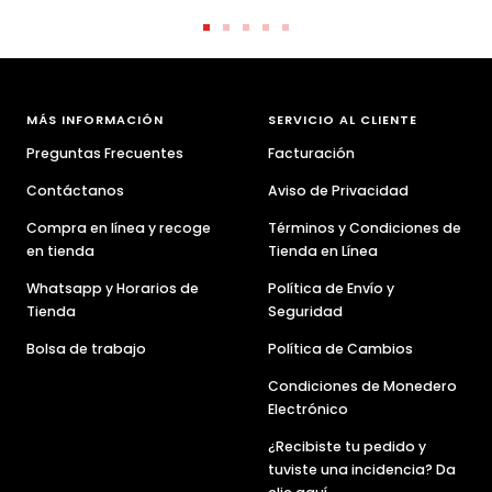
Ir
Ir
Ir
Ir
Ir
a
a
a
a
a
la
la
la
la
la
diapositiva
diapositiva
diapositiva
diapositiva
diapositiva
MÁS INFORMACIÓN
SERVICIO AL CLIENTE
1
2
3
4
5
Preguntas Frecuentes
Facturación
Contáctanos
Aviso de Privacidad
Compra en línea y recoge
Términos y Condiciones de
en tienda
Tienda en Línea
Whatsapp y Horarios de
Política de Envío y
Tienda
Seguridad
Bolsa de trabajo
Política de Cambios
Condiciones de Monedero
Electrónico
¿Recibiste tu pedido y
tuviste una incidencia? Da