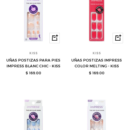
Comprar
Compra
KISS
KISS
UÑAS POSTIZAS PARA PIES
UÑAS POSTIZAS IMPRESS
IMPRESS BLANC CHIC - KISS
COLOR MELTING - KISS
Precio
Precio
$ 169.00
$ 169.00
de
de
venta
venta