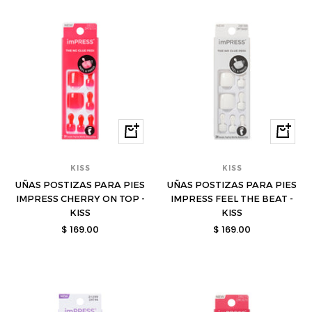
Comprar
Compra
KISS
KISS
UÑAS POSTIZAS PARA PIES
UÑAS POSTIZAS PARA PIES
IMPRESS CHERRY ON TOP -
IMPRESS FEEL THE BEAT -
KISS
KISS
Precio
Precio
$ 169.00
$ 169.00
de
de
venta
venta