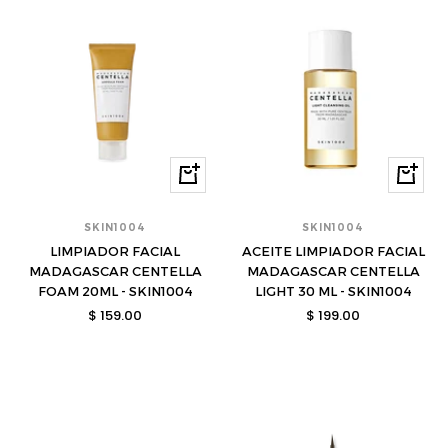
Comprar
Compra
SKIN1004
SKIN1004
LIMPIADOR FACIAL
ACEITE LIMPIADOR FACIAL
MADAGASCAR CENTELLA
MADAGASCAR CENTELLA
FOAM 20ML - SKIN1004
LIGHT 30 ML - SKIN1004
Precio
Precio
$ 159.00
$ 199.00
de
de
venta
venta