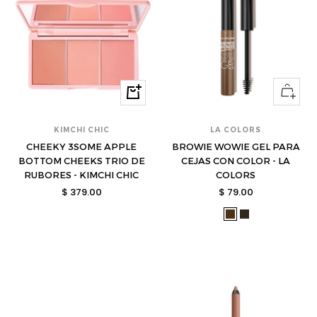
Ver
Comprar
opcione
KIMCHI CHIC
LA COLORS
CHEEKY 3SOME APPLE
BROWIE WOWIE GEL PARA
BOTTOM CHEEKS TRIO DE
CEJAS CON COLOR - LA
RUBORES - KIMCHI CHIC
COLORS
Precio
Precio
$ 379.00
$ 79.00
de
de
lac-
lac-
venta
venta
cbg411-
cbg413-
s
s