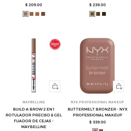
Precio
Precio
$ 209.00
$ 239.00
de
de
bea-
bea-
bea-
bea-
nyx-
nyx-
nyx-
venta
venta
fslcsu-
fslcsu-
fslcsu-
fslcsu-
tbp01-
tbp02-
tbp08-
01-
02-
03-
06-
s
s
s
s
s
s
s
Ver
Ver
opciones
opcione
MAYBELLINE
NYX PROFESSIONAL MAKEUP
BUILD A BROW 2 EN 1
BUTTERMELT BRONZER - NYX
ROTULADOR PRECISO & GEL
PROFESSIONAL MAKEUP
FIJADOR DE CEJAS -
Precio
$ 339.00
MAYBELLINE
de