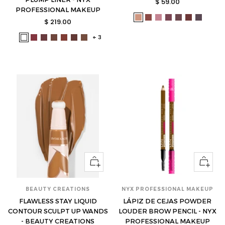
Precio
$ 59.00
PROFESSIONAL MAKEUP
de
lac-
lac-
lac-
lac-
lac-
lac-
lac-
Precio
$ 219.00
venta
cnl410-
cnl412-
cnl413-
cnl414-
cnl415-
cnl416-
cnl417-
de
+ 3
blanco-
nyx-
nyx-
nyx-
nyx-
nyx-
nyx-
s
s
s
s
s
s
s
venta
s
dpml03-
dpml04-
dpml05-
dpml07-
dpml08-
dpml09-
s
s
s
s
s
s
Ver
Ver
opciones
opcione
BEAUTY CREATIONS
NYX PROFESSIONAL MAKEUP
FLAWLESS STAY LIQUID
LÁPIZ DE CEJAS POWDER
CONTOUR SCULPT UP WANDS
LOUDER BROW PENCIL - NYX
- BEAUTY CREATIONS
PROFESSIONAL MAKEUP