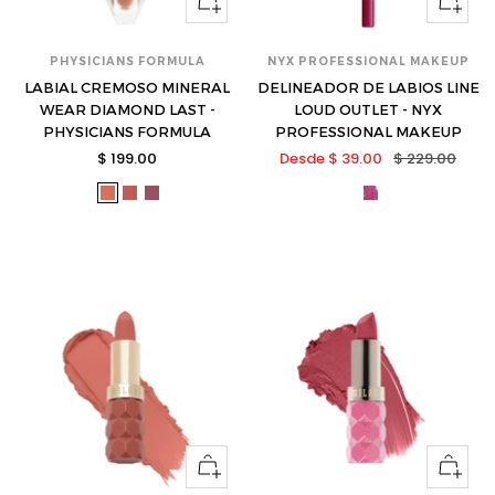
opciones
opcione
PHYSICIANS FORMULA
NYX PROFESSIONAL MAKEUP
LABIAL CREMOSO MINERAL
DELINEADOR DE LABIOS LINE
WEAR DIAMOND LAST -
LOUD OUTLET - NYX
PHYSICIANS FORMULA
PROFESSIONAL MAKEUP
Precio
Precio
Precio
$ 199.00
Desde $ 39.00
$ 229.00
de
de
normal
phy-
phy-
phy-
nyx-
venta
venta
1712799-
1712800-
1712801-
lllp09-
s
s
s
s
Ver
Ver
opciones
opcione