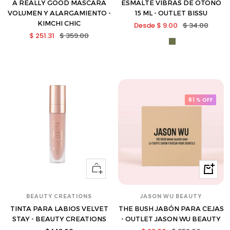
A REALLY GOOD MASCARA
ESMALTE VIBRAS DE OTOÑO
VOLUMEN Y ALARGAMIENTO -
15 ML - OUTLET BISSU
KIMCHI CHIC
Precio
Precio
Desde $ 9.00
$ 34.00
Precio
Precio
$ 251.31
$ 359.00
de
normal
bis-
de
normal
venta
3004544-
venta
s
81 % OFF
Ver
Compra
opciones
BEAUTY CREATIONS
JASON WU BEAUTY
TINTA PARA LABIOS VELVET
THE BUSH JABÓN PARA CEJAS
STAY - BEAUTY CREATIONS
- OUTLET JASON WU BEAUTY