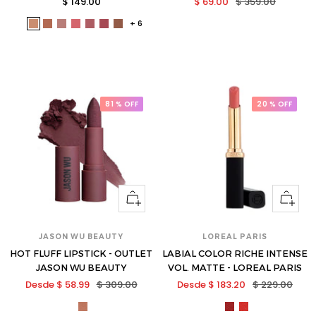
Precio
Precio
Precio
$ 149.00
$ 69.00
$ 359.00
de
de
normal
+ 6
bea-
bea-
bea-
bea-
bea-
bea-
bea-
venta
venta
lvs01-
lvs02-
lvs04-
lvs06-
lvs07-
lvs08-
lvs13-
s
s
s
s
s
s
s
81 % OFF
20 % OFF
Ver
Ver
opciones
opcione
JASON WU BEAUTY
LOREAL PARIS
HOT FLUFF LIPSTICK - OUTLET
LABIAL COLOR RICHE INTENSE
JASON WU BEAUTY
VOL. MATTE - LOREAL PARIS
Precio
Precio
Precio
Precio
Desde $ 58.99
$ 309.00
Desde $ 183.20
$ 229.00
de
normal
de
normal
jas-
lor-
lor-
venta
venta