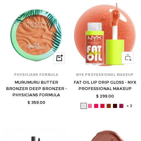
Ver
Comprar
opcione
PHYSICIANS FORMULA
NYX PROFESSIONAL MAKEUP
MURUMURU BUTTER
FAT OIL LIP DRIP GLOSS - NYX
BRONZER DEEP BRONZER -
PROFESSIONAL MAKEUP
PHYSICIANS FORMULA
Precio
$ 299.00
Precio
$ 359.00
de
+ 2
nyx-
nyx-
nyx-
nyx-
nyx-
nyx-
nyx-
de
venta
fold01-
fold02-
fold03-
fold05-
fold07-
fold08-
fold04-
venta
s
s
s
s
s
s
s