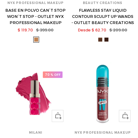
NYX PROFESSIONAL MAKEUP
BEAUTY CREATIONS
BASE EN POLVO CAN´T STOP
FLAWLESS STAY LIQUID
WON´T STOP - OUTLET NYX
CONTOUR SCULPT UP WANDS
PROFESSIONAL MAKEUP
- OUTLET BEAUTY CREATIONS
Precio
Precio
Precio
Precio
$ 119.70
$ 399.00
Desde $ 62.70
$ 209.00
de
normal
de
normal
nyx-
bea-
bea-
venta
venta
cswspf14-
fslcsu-
fslcsu-
s
07-
08-
s
s
70 % OFF
Ver
Ver
opciones
opcione
MILANI
NYX PROFESSIONAL MAKEUP