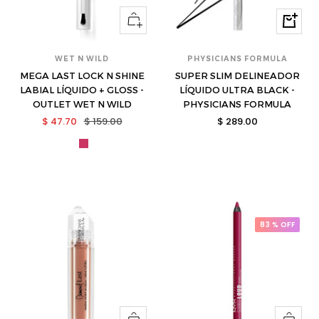
Ver
Compra
opciones
WET N WILD
PHYSICIANS FORMULA
MEGA LAST LOCK N SHINE
SUPER SLIM DELINEADOR
LABIAL LÍQUIDO + GLOSS -
LÍQUIDO ULTRA BLACK -
OUTLET WET N WILD
PHYSICIANS FORMULA
Precio
Precio
Precio
$ 47.70
$ 159.00
$ 289.00
de
normal
de
wet-
venta
venta
1115497-
s
83 % OFF
Ver
Ver