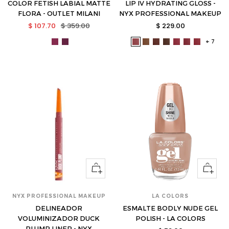
COLOR FETISH LABIAL MATTE
LIP IV HYDRATING GLOSS -
FLORA - OUTLET MILANI
NYX PROFESSIONAL MAKEUP
Precio
Precio
Precio
$ 107.70
$ 359.00
$ 229.00
de
normal
de
+ 7
mil-
mil-
nyx-
nyx-
nyx-
nyx-
nyx-
nyx-
nyx-
venta
venta
lls176-
lls176-
wsls02-
wsls03-
wsls05-
wsls06-
wsls07-
wsls08-
wsls09-
350-
360-
s
s
s
s
s
s
s
s
s
Ver
Ver
opciones
opcione
NYX PROFESSIONAL MAKEUP
LA COLORS
DELINEADOR
ESMALTE BODLY NUDE GEL
VOLUMINIZADOR DUCK
POLISH - LA COLORS
PLUMP LINER - NYX