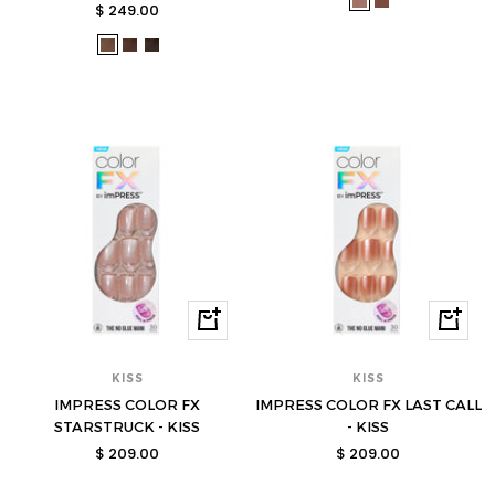
nyx-
nyx-
Precio
$ 249.00
venta
bmb02-
bmb06-
de
may-
may-
may-
s
s
venta
ymx03718-
ymx03719-
ymx03720-
s
s
s
Comprar
Compra
KISS
KISS
IMPRESS COLOR FX
IMPRESS COLOR FX LAST CALL
STARSTRUCK - KISS
- KISS
Precio
Precio
$ 209.00
$ 209.00
de
de