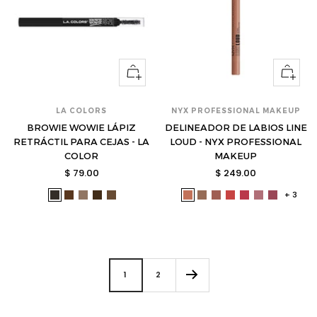
Ver
Ver
opciones
opcione
LA COLORS
NYX PROFESSIONAL MAKEUP
BROWIE WOWIE LÁPIZ
DELINEADOR DE LABIOS LINE
RETRÁCTIL PARA CEJAS - LA
LOUD - NYX PROFESSIONAL
COLOR
MAKEUP
Precio
Precio
$ 79.00
$ 249.00
de
de
+ 3
lac-
lac-
lac-
lac-
lac-
nyx-
nyx-
nyx-
nyx-
nyx-
nyx-
nyx-
venta
venta
cbp408-
cbp406-
cbp402-
cbp407-
cbp404-
lllp02-
lllp05-
lllp06-
lllp11-
lllp12-
lllp13-
lllp15-
s
s
s
s
s
s
s
s
s
s
s
s
1
2