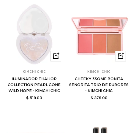
Comprar
Compra
KIMCHI CHIC
KIMCHI CHIC
ILUMINADOR THAILOR
CHEEKY 3SOME BONITA
COLLECTION PEARL GONE
SENORITA TRIO DE RUBORES
WILD HOPE - KIMCHI CHIC
- KIMCHI CHIC
Precio
Precio
$ 519.00
$ 379.00
de
de
venta
venta