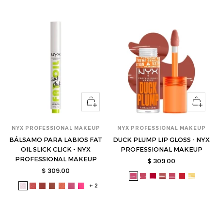
venta
venta
Ver
Ver
opciones
opcione
NYX PROFESSIONAL MAKEUP
NYX PROFESSIONAL MAKEUP
BÁLSAMO PARA LABIOS FAT
DUCK PLUMP LIP GLOSS - NYX
OIL SLICK CLICK - NYX
PROFESSIONAL MAKEUP
PROFESSIONAL MAKEUP
Precio
$ 309.00
Precio
$ 309.00
de
nyx-
nyx-
nyx-
nyx-
nyx-
nyx-
nyx-
de
venta
+ 2
nyx-
nyx-
nyx-
nyx-
nyx-
nyx-
nyx-
dpll08-
dpll09-
dpll14-
dpll03-
dpll05-
dpll19-
dpll01-
venta
fos01-
fos03-
fos04-
fos05-
fos06-
fos07-
fos08-
s
s
s
s
s
s
s
s
s
s
s
s
s
s