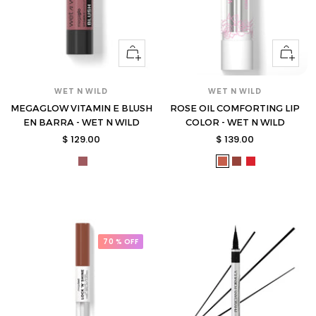
Ver
Ver
opciones
opcione
WET N WILD
WET N WILD
MEGAGLOW VITAMIN E BLUSH
ROSE OIL COMFORTING LIP
EN BARRA - WET N WILD
COLOR - WET N WILD
Precio
Precio
$ 129.00
$ 139.00
de
de
wet-
wet-
wet-
wet-
venta
venta
1115545-
1115549-
1115551-
1115553-
s
s
s
s
70 % OFF