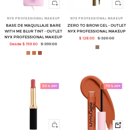
Ver
Ver
opciones
opcione
NYX PROFESSIONAL MAKEUP
NYX PROFESSIONAL MAKEUP
BASE DE MAQUILLAJE BARE
ZERO TO BROW GEL - OUTLET
WITH ME BLUR TINT - OUTLET
NYX PROFESSIONAL MAKEUP
NYX PROFESSIONAL MAKEUP
Precio
Precio
$ 128.00
$ 320.00
Precio
Precio
Desde $ 159.60
$ 399.00
de
normal
nyx-
de
normal
venta
nyx-
nyx-
nyx-
ztbg02-
venta
bwmbt11-
bwmbt12-
bwmbt16-
s
s
s
s
50 % OFF
70 % OFF
Ver
Compra