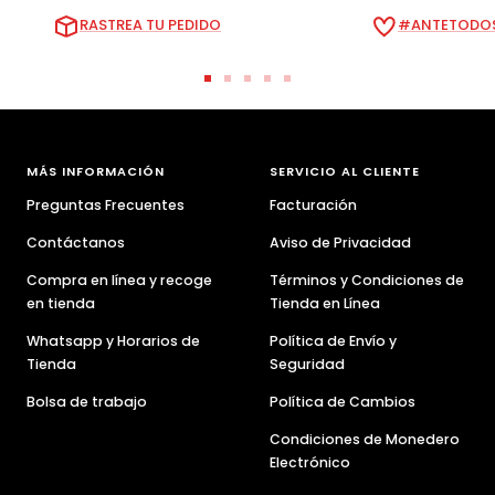
RASTREA TU PEDIDO
#ANTETODOS
Ir
Ir
Ir
Ir
Ir
a
a
a
a
a
la
la
la
la
la
diapositiva
diapositiva
diapositiva
diapositiva
diapositiva
MÁS INFORMACIÓN
SERVICIO AL CLIENTE
1
2
3
4
5
Preguntas Frecuentes
Facturación
Contáctanos
Aviso de Privacidad
Compra en línea y recoge
Términos y Condiciones de
en tienda
Tienda en Línea
Whatsapp y Horarios de
Política de Envío y
Tienda
Seguridad
Bolsa de trabajo
Política de Cambios
Condiciones de Monedero
Electrónico