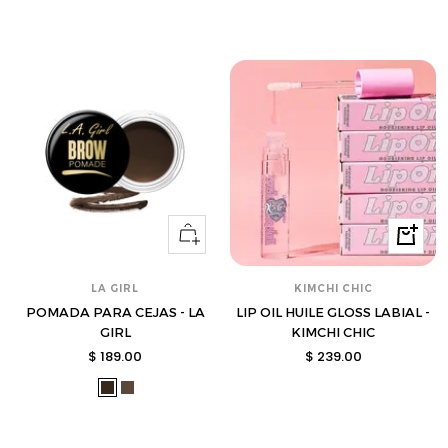
hf-
zmx03277-
zmx03276-
14-
s
s
s
Ver
Compra
opciones
LA GIRL
KIMCHI CHIC
POMADA PARA CEJAS - LA
LIP OIL HUILE GLOSS LABIAL -
GIRL
KIMCHI CHIC
Precio
Precio
$ 189.00
$ 239.00
de
de
lag-
lag-
venta
venta
gbp365-
gbp363-
s
s