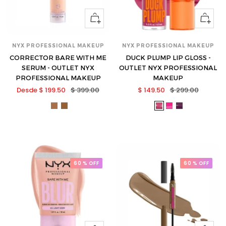
Ver
Ver
opciones
opcione
NYX PROFESSIONAL MAKEUP
NYX PROFESSIONAL MAKEUP
CORRECTOR BARE WITH ME
DUCK PLUMP LIP GLOSS -
SERUM - OUTLET NYX
OUTLET NYX PROFESSIONAL
PROFESSIONAL MAKEUP
MAKEUP
Precio
Precio
Precio
Precio
Desde $ 199.50
$ 399.00
$ 149.50
$ 299.00
de
normal
de
normal
nyx-
nyx-
nyx-
nyx-
nyx-
venta
venta
bwmcs09-
bwmcs10
dpll11-
dpll12-
dpll17-
s
s
s
s
60 % OFF
60 % OFF