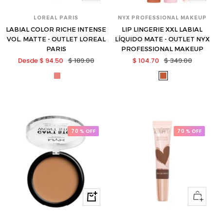
opciones
LOREAL PARIS
NYX PROFESSIONAL MAKEUP
LABIAL COLOR RICHE INTENSE
LIP LINGERIE XXL LABIAL
VOL. MATTE - OUTLET LOREAL
LÍQUIDO MATE - OUTLET NYX
PARIS
PROFESSIONAL MAKEUP
Precio
Precio
Precio
Precio
Desde $ 94.50
$ 189.00
$ 104.70
$ 349.00
de
normal
de
normal
lor-
nyx-
venta
venta
zmx03266-
lxxl26-
s
s
70 % OFF
70 % OFF
Ver
Comprar
opcione