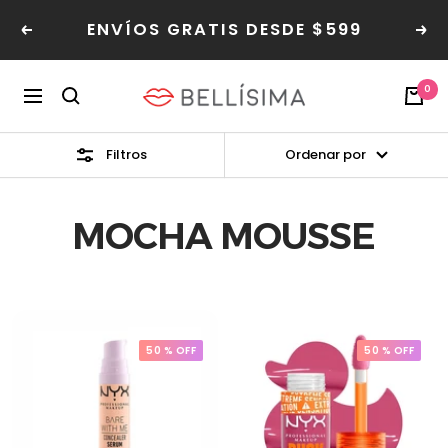
Saltar
ENVÍOS GRATIS DESDE $599
Read
al
Anterior
Sig
the
contenido
Privacy
Bellisima
0
Policy
Navegación
Filtros
Ordenar por
MOCHA MOUSSE
50 % OFF
50 % OFF