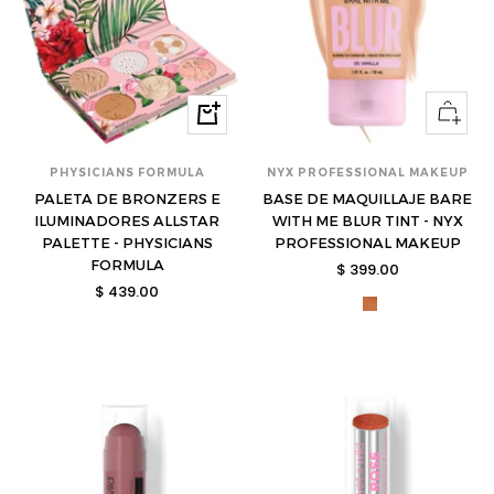
Ver
Comprar
opcione
PHYSICIANS FORMULA
NYX PROFESSIONAL MAKEUP
PALETA DE BRONZERS E
BASE DE MAQUILLAJE BARE
ILUMINADORES ALLSTAR
WITH ME BLUR TINT - NYX
PALETTE - PHYSICIANS
PROFESSIONAL MAKEUP
FORMULA
Precio
$ 399.00
Precio
$ 439.00
de
nyx-
de
venta
bwmbt13-
venta
s