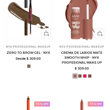
Ver
Ver
opciones
opcione
NYX PROFESSIONAL MAKEUP
NYX PROFESSIONAL MAKEUP
ZERO TO BROW GEL - NYX
CREMA DE LABIOS MATE
SMOOTH WHIP - NYX
Precio
Desde $ 309.00
PROFESIONAL MAKE UP
de
nyx-
Precio
$ 309.00
venta
ztbg05-
de
nyx-
nyx-
nyx-
nyx-
s
venta
wmlc01-
wmlc03-
wmlc10-
wmlc24-
s
s
s
s
70 % OFF
70 % OFF